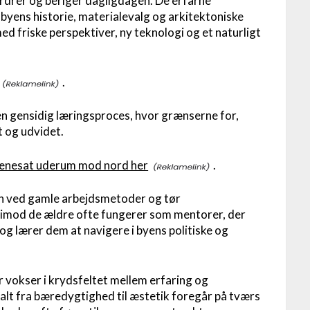
rdrer og beriger dagligdagen. De erfarne
byens historie, materialevalg og arkitektoniske
d friske perspektiver, ny teknologi og et naturligt
.
en gensidig læringsproces, hvor grænserne for,
t og udvidet.
scenesat uderum mod nord her
.
gn ved gamle arbejdsmetoder og tør
rimod de ældre ofte fungerer som mentorer, der
g lærer dem at navigere i byens politiske og
 vokser i krydsfeltet mellem erfaring og
alt fra bæredygtighed til æstetik foregår på tværs