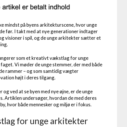
kke mindst på byens arkitekturscene, hvor unge
e før. I takt med at nye generationer indtager
 visioner i spil, og de unge arkitekter sætter et
ing.
fungerer som et kreativt vækstlag for unge
 i faget. Vi møder de unge stemmer, der med både
de rammer – og som samtidig vægter
ation højt i deres tilgang.
 og ved at se byen med nye øjne, er de unge
us. Artiklen undersøger, hvordan de med deres
by, hvor både mennesker og miljø er i fokus.
tlag for unge arkitekter