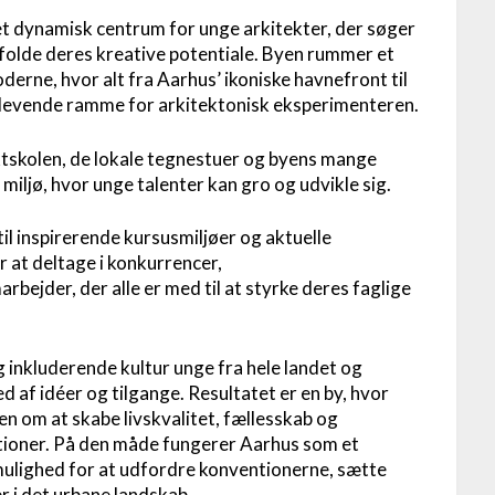
et dynamisk centrum for unge arkitekter, der søger
folde deres kreative potentiale. Byen rummer et
derne, hvor alt fra Aarhus’ ikoniske havnefront til
 levende ramme for arkitektonisk eksperimenteren.
tskolen, de lokale tegnestuer og byens mange
 miljø, hvor unge talenter kan gro og udvikle sig.
til inspirerende kursusmiljøer og aktuelle
 at deltage i konkurrencer,
jder, der alle er med til at styrke deres faglige
 inkluderende kultur unge fra hele landet og
d af idéer og tilgange. Resultatet er en by, hvor
en om at skabe livskvalitet, fællesskab og
ioner. På den måde fungerer Aarhus som et
 mulighed for at udfordre konventionerne, sætte
 i det urbane landskab.