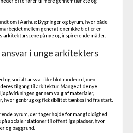
igheder ofte fører til mere gennemtænkte og
 rundt om i Aarhus: Bygninger og byrum, hvor både
amarbejdet mellem generationer ikke blot er en
s arkitekturscene på nye og inspirerende måder.
ansvar i unge arkitekters
ed og socialt ansvar ikke blot modeord, men
res tilgang til arkitektur. Mange af de nye
ljøpåvirkningen gennem valg af materialer,
 hvor genbrug og fleksibilitet tænkes ind fra start.
erende byrum, der tager højde for mangfoldighed
å sociale relationer til offentlige pladser, hvor
der og baggrund.