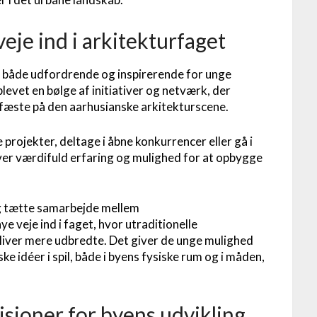
veje ind i arkitekturfaget
e både udfordrende og inspirerende for unge
levet en bølge af initiativer og netværk, der
fæste på den aarhusianske arkitekturscene.
 projekter, deltage i åbne konkurrencer eller gå i
iver værdifuld erfaring og mulighed for at opbygge
g tætte samarbejde mellem
e veje ind i faget, hvor utraditionelle
liver mere udbredte. Det giver de unge mulighed
e idéer i spil, både i byens fysiske rum og i måden,
sioner for byens udvikling