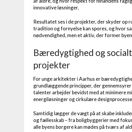
af aldre, og hvor respekt for hinandens fagl
innovative løsninger.
Resultatet ses i de projekter, der skyder op
tradition og fornyelse kan spores, og hvor s
nødvendighed, men et aktiv, der former byen
Bæredygtighed og socialt 
projekter
For unge arkitekter i Aarhus er bæredygtigh
grundlæggende principper, der gennemsyrer de
talenter arbejder bevidst med at minimere mi
energiløsninger og cirkulære designprocesser,
Samtidig lægger de vægt på at skabe inklud
og fællesskab – fra boligbyggerier med fokus p
alle byens borgere kan mødes på tværs af al