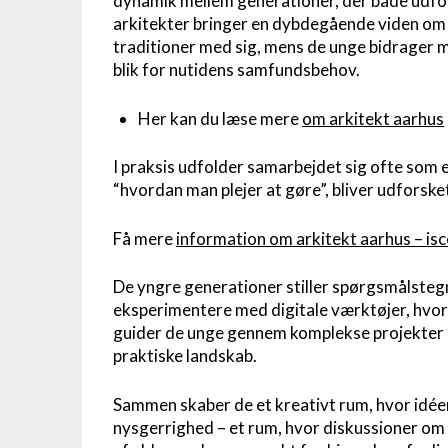
dynamik mellem generationer, der både udfo
arkitekter bringer en dybdegående viden om 
traditioner med sig, mens de unge bidrager me
blik for nutidens samfundsbehov.
Her kan du læse mere
om arkitekt aarhus
I praksis udfolder samarbejdet sig ofte som 
“hvordan man plejer at gøre”, bliver udforske
Få mere
information om arkitekt aarhus – i
De yngre generationer stiller spørgsmålste
eksperimentere med digitale værktøjer, hvo
guider de unge gennem komplekse projekter o
praktiske landskab.
Sammen skaber de et kreativt rum, hvor idéer
nysgerrighed – et rum, hvor diskussioner om 