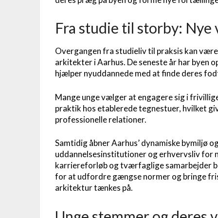
Fra studie til storby: Nye 
Overgangen fra studieliv til praksis kan vær
arkitekter i Aarhus. De seneste år har byen op
hjælper nyuddannede med at finde deres fod
Mange unge vælger at engagere sig i frivillige
praktik hos etablerede tegnestuer, hvilket g
professionelle relationer.
Samtidig åbner Aarhus’ dynamiske bymiljø o
uddannelsesinstitutioner og erhvervsliv for ny
karriereforløb og tværfaglige samarbejder b
for at udfordre gængse normer og bringe frisk
arkitektur tænkes på.
Unge stemmer og deres vi