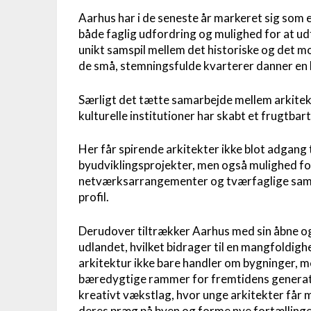
Aarhus har i de seneste år markeret sig som 
både faglig udfordring og mulighed for at ud
unikt samspil mellem det historiske og det mo
de små, stemningsfulde kvarterer danner en
Særligt det tætte samarbejde mellem arkitek
kulturelle institutioner har skabt et frugtbart
Her får spirende arkitekter ikke blot adgang 
byudviklingsprojekter, men også mulighed for
netværksarrangementer og tværfaglige samarbe
profil.
Derudover tiltrækker Aarhus med sin åbne og
udlandet, hvilket bidrager til en mangfoldighe
arkitektur ikke bare handler om bygninger, m
bæredygtige rammer for fremtidens generat
kreativt vækstlag, hvor unge arkitekter får
deres præg på byen og forme nye fortællinger