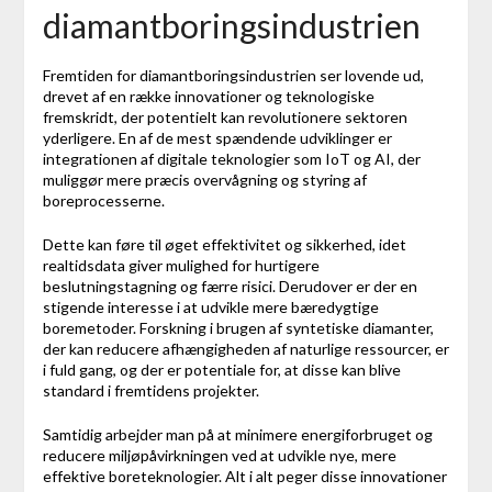
diamantboringsindustrien
Fremtiden for diamantboringsindustrien ser lovende ud,
drevet af en række innovationer og teknologiske
fremskridt, der potentielt kan revolutionere sektoren
yderligere. En af de mest spændende udviklinger er
integrationen af digitale teknologier som IoT og AI, der
muliggør mere præcis overvågning og styring af
boreprocesserne.
Dette kan føre til øget effektivitet og sikkerhed, idet
realtidsdata giver mulighed for hurtigere
beslutningstagning og færre risici. Derudover er der en
stigende interesse i at udvikle mere bæredygtige
boremetoder. Forskning i brugen af syntetiske diamanter,
der kan reducere afhængigheden af naturlige ressourcer, er
i fuld gang, og der er potentiale for, at disse kan blive
standard i fremtidens projekter.
Samtidig arbejder man på at minimere energiforbruget og
reducere miljøpåvirkningen ved at udvikle nye, mere
effektive boreteknologier. Alt i alt peger disse innovationer