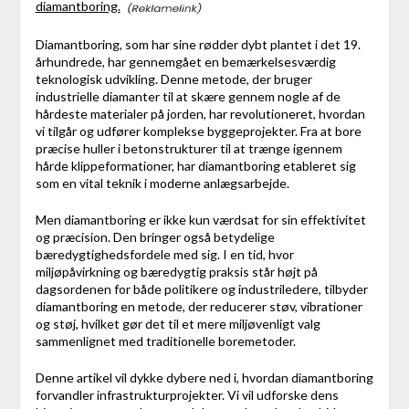
diamantboring.
Diamantboring, som har sine rødder dybt plantet i det 19.
århundrede, har gennemgået en bemærkelsesværdig
teknologisk udvikling. Denne metode, der bruger
industrielle diamanter til at skære gennem nogle af de
hårdeste materialer på jorden, har revolutioneret, hvordan
vi tilgår og udfører komplekse byggeprojekter. Fra at bore
præcise huller i betonstrukturer til at trænge igennem
hårde klippeformationer, har diamantboring etableret sig
som en vital teknik i moderne anlægsarbejde.
Men diamantboring er ikke kun værdsat for sin effektivitet
og præcision. Den bringer også betydelige
bæredygtighedsfordele med sig. I en tid, hvor
miljøpåvirkning og bæredygtig praksis står højt på
dagsordenen for både politikere og industriledere, tilbyder
diamantboring en metode, der reducerer støv, vibrationer
og støj, hvilket gør det til et mere miljøvenligt valg
sammenlignet med traditionelle boremetoder.
Denne artikel vil dykke dybere ned i, hvordan diamantboring
forvandler infrastrukturprojekter. Vi vil udforske dens