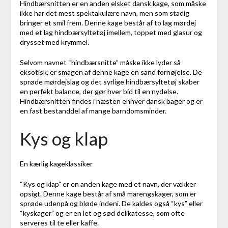
Hindbærsnitten er en anden elsket dansk kage, som måske
ikke har det mest spektakulære navn, men som stadig
bringer et smil frem. Denne kage består af to lag mørdej
med et lag hindbærsyltetøj imellem, toppet med glasur og
drysset med krymmel.
Selvom navnet “hindbærsnitte” måske ikke lyder så
eksotisk, er smagen af denne kage en sand fornøjelse. De
sprøde mørdejslag og det syrlige hindbærsyltetøj skaber
en perfekt balance, der gør hver bid til en nydelse.
Hindbærsnitten findes i næsten enhver dansk bager og er
en fast bestanddel af mange barndomsminder.
Kys og klap
En kærlig kageklassiker
“Kys og klap” er en anden kage med et navn, der vækker
opsigt. Denne kage består af små marengskager, som er
sprøde udenpå og bløde indeni. De kaldes også “kys” eller
“kyskager” og er en let og sød delikatesse, som ofte
serveres til te eller kaffe.