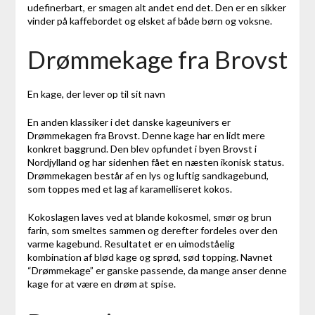
udefinerbart, er smagen alt andet end det. Den er en sikker
vinder på kaffebordet og elsket af både børn og voksne.
Drømmekage fra Brovst
En kage, der lever op til sit navn
En anden klassiker i det danske kageunivers er
Drømmekagen fra Brovst. Denne kage har en lidt mere
konkret baggrund. Den blev opfundet i byen Brovst i
Nordjylland og har sidenhen fået en næsten ikonisk status.
Drømmekagen består af en lys og luftig sandkagebund,
som toppes med et lag af karamelliseret kokos.
Kokoslagen laves ved at blande kokosmel, smør og brun
farin, som smeltes sammen og derefter fordeles over den
varme kagebund. Resultatet er en uimodståelig
kombination af blød kage og sprød, sød topping. Navnet
“Drømmekage” er ganske passende, da mange anser denne
kage for at være en drøm at spise.