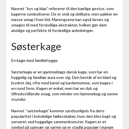
Navnet “kys og klap” refererer til den kærlige gestus, som
kagerne symboliserer. De er små og delikate, men pakker en
masse smag i hver bid. Marengsene kan også farves og
smages til med forskellige ekstrakter, hvilket gør dem
alsidige og perfekte til forskellige anledninger.
Søsterkage
En kage med familiehygge
Søsterkage er en gammeldags dansk kage, som har en
hyggelig og familiær aura over sig. Den består af en blød og
krydret dej, ofte med kanel og kardemomme, som bages i
en rund form. Kagen er enkel, men har en dyb og
tilfredsstillende smag, som minder om hjemmebag og varme
stunder.
Navnet “søsterkage” kommer sandsynligvis fra dens
popularitet i kvindelige fællesskaber, hvor den blev bagt og
serveret ved hyggelige sammenkomster. Kagen er et
symbol på samvær og varme og er stadig populær i mange