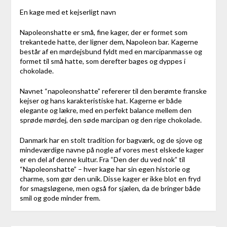
En kage med et kejserligt navn
Napoleonshatte er små, fine kager, der er formet som
trekantede hatte, der ligner dem, Napoleon bar. Kagerne
består af en mørdejsbund fyldt med en marcipanmasse og
formet til små hatte, som derefter bages og dyppes i
chokolade.
Navnet “napoleonshatte” refererer til den berømte franske
kejser og hans karakteristiske hat. Kagerne er både
elegante og lækre, med en perfekt balance mellem den
sprøde mørdej, den søde marcipan og den rige chokolade.
Danmark har en stolt tradition for bagværk, og de sjove og
mindeværdige navne på nogle af vores mest elskede kager
er en del af denne kultur. Fra “Den der du ved nok” til
“Napoleonshatte” – hver kage har sin egen historie og
charme, som gør den unik. Disse kager er ikke blot en fryd
for smagsløgene, men også for sjælen, da de bringer både
smil og gode minder frem.