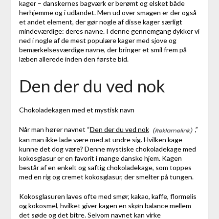
kager – danskernes bagværk er berømt og elsket både
herhjemme og i udlandet. Men ud over smagen er der også
et andet element, der gør nogle af disse kager særligt
mindeværdige: deres navne. I denne gennemgang dykker vi
ned i nogle af de mest populære kager med sjove og
bemærkelsesværdige navne, der bringer et smil frem på
læben allerede inden den første bid.
Den der du ved nok
Chokoladekagen med et mystisk navn
Når man hører navnet “
Den der du ved nok
,”
kan man ikke lade være med at undre sig. Hvilken kage
kunne det dog være? Denne mystiske chokoladekage med
kokosglasur er en favorit i mange danske hjem. Kagen
består af en enkelt og saftig chokoladekage, som toppes
med en rig og cremet kokosglasur, der smelter på tungen.
Kokosglasuren laves ofte med smør, kakao, kaffe, flormelis
og kokosmel, hvilket giver kagen en skøn balance mellem
det søde og det bitre. Selvom navnet kan virke