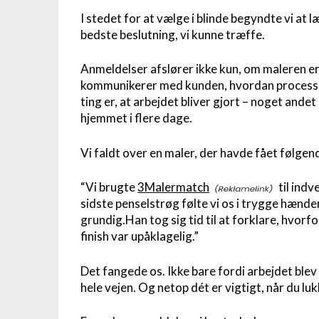
I stedet for at vælge i blinde begyndte vi at 
bedste beslutning, vi kunne træffe.
Anmeldelser afslører ikke kun, om maleren er
kommunikerer med kunden, hvordan processen
ting er, at arbejdet bliver gjort – noget ande
hjemmet i flere dage.
Vi faldt over en maler, der havde fået følge
“Vi brugte
3Malermatch
til indv
sidste penselstrøg følte vi os i trygge hænde
grundig.Han tog sig tid til at forklare, hvor
finish var upåklagelig.”
Det fangede os. Ikke bare fordi arbejdet ble
hele vejen. Og netop dét er vigtigt, når du luk