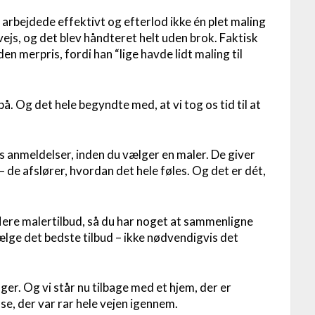
arbejdede effektivt og efterlod ikke én plet maling
ejs, og det blev håndteret helt uden brok. Faktisk
en merpris, fordi han “lige havde lidt maling til
å. Og det hele begyndte med, at vi tog os tid til at
æs anmeldelser, inden du vælger en maler. De giver
t – de afslører, hvordan det hele føles. Og det er dét,
flere malertilbud, så du har noget at sammenligne
lge det bedste tilbud – ikke nødvendigvis det
er. Og vi står nu tilbage med et hjem, der er
se, der var rar hele vejen igennem.