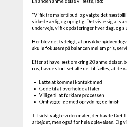
En anden anmeldelse vi læste, lød:
“Vi fik tre malertilbud, og valgte det næstbill
virkede ærlig og oprigtig. Det viste sig at v
undervejs, vi fik opdateringer hver dag, og sl
Her blev det tydeligt, at pris ikke nødvendigvi
skulle fokusere på balancen mellem pris, servi
Efter at have læst omkring 20 anmeldelser, b
ros, havde stort set alle det til fælles, at de v
Lette at komme i kontakt med
Gode til at overholde aftaler
Villige til at forklare processen
Omhyggelige med oprydning og finish
Til sidst valgte vi den maler, der havde fået f
arbejdet, men også for hele oplevelsen. Og vi