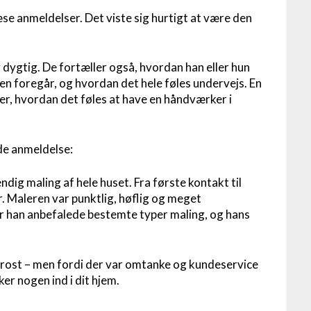
læse anmeldelser. Det viste sig hurtigt at være den
 dygtig. De fortæller også, hvordan han eller hun
 foregår, og hvordan det hele føles undervejs. En
t er, hvordan det føles at have en håndværker i
nde anmeldelse:
endig maling af hele huset. Fra første kontakt til
r. Maleren var punktlig, høflig og meget
for han anbefalede bestemte typer maling, og hans
v rost – men fordi der var omtanke og kundeservice
ker nogen ind i dit hjem.