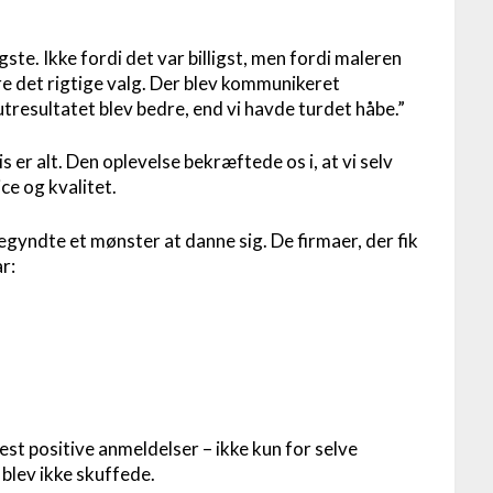
igste. Ikke fordi det var billigst, men fordi maleren
ære det rigtige valg. Der blev kommunikeret
utresultatet blev bedre, end vi havde turdet håbe.”
s er alt. Den oplevelse bekræftede os i, at vi selv
ce og kvalitet.
egyndte et mønster at danne sig. De firmaer, der fik
ar:
lest positive anmeldelser – ikke kun for selve
 blev ikke skuffede.