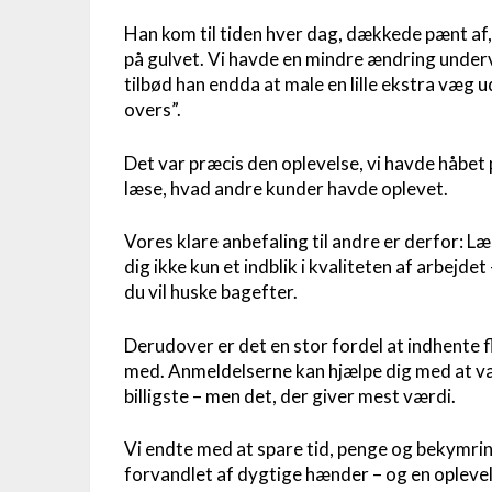
Han kom til tiden hver dag, dækkede pænt af, 
på gulvet. Vi havde en mindre ændring underv
tilbød han endda at male en lille ekstra væg ud
overs”.
Det var præcis den oplevelse, vi havde håbet p
læse, hvad andre kunder havde oplevet.
Vores klare anbefaling til andre er derfor: L
dig ikke kun et indblik i kvaliteten af arbejde
du vil huske bagefter.
Derudover er det en stor fordel at indhente 
med. Anmeldelserne kan hjælpe dig med at væ
billigste – men det, der giver mest værdi.
Vi endte med at spare tid, penge og bekymring
forvandlet af dygtige hænder – og en oplevel