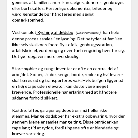
gemmes af familien, andre kan sælges, doneres, genbruges
eller bortskaffes. Personlige dokumenter, billeder og
værdigenstande bør håndteres med særlig
opmærksomhed.
Ved komplet
Rydning af dødsbo
kan hele
denne proces samles i én løsning. Det betyder, at familien
ikke selv skal koordinere flyttefolk, genbrugsstation,
affaldskørsel, vurdering og eventuel rengøring hver for sig.
Det gør opgaven mere overskuelig.
Store møbler og tungt inventar er ofte en central del af
arbejdet. Sofaer, skabe, senge, borde, reoler og hvidevarer
skal bæres ud og transporteres væk. Hvis boligen ligger på
en høj etage uden elevator, kan dette være meget
krævende. Professionelle har erfaring med at håndtere
sådanne forhold sikkert.
Kældre, lofter, garager og depotrum må heller ikke
glemmes. Mange dødsboer har ekstra opbevaring, hvor der
gennem årene er samlet mange ting. Disse områder kan
tage lang tid at rydde, fordi tingene ofte er blandede og
kræver sortering.