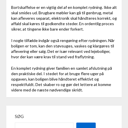
Bortskaffelse er en vigtig del af en komplet rydning. Ikke alt
skal smides ud. Brugbare møbler kan gå til genbrug, metal
kan afleveres separat, elektronik skal håndteres korrekt, og
affald skal køres til godkendte steder. En ordentlig proces
sikrer, at tingene ikke bare ender forkert.
I nogle tilfælde indgår også rengøring efter rydningen. Når
boligen er tom, kan den støvsuges, vaskes og klargøres til
aflevering eller salg. Det er især relevant ved lejeboliger,
hvor der kan være krav til stand ved fraflytning.
En komplet rydning giver familien en samlet afslutning på
den praktiske del. I stedet for at bruge flere uger på
opgaven, kan boligen blive håndteret effektivt og
respektfuldt. Det skaber ro og gør det lettere at komme
videre med de næste nødvendige skridt.
SØG