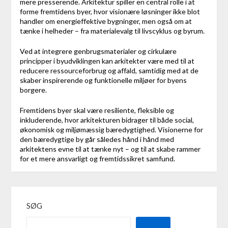
mere presserende. Arkitektur spiller en central rolle i at
forme fremtidens byer, hvor visionære løsninger ikke blot
handler om energieffektive bygninger, men også om at
tænke i helheder – fra materialevalg til livscyklus og byrum.
Ved at integrere genbrugsmaterialer og cirkulære
principper i byudviklingen kan arkitekter være med til at
reducere ressourceforbrug og affald, samtidig med at de
skaber inspirerende og funktionelle miljøer for byens
borgere.
Fremtidens byer skal være resiliente, fleksible og
inkluderende, hvor arkitekturen bidrager til både social,
økonomisk og miljømæssig bæredygtighed. Visionerne for
den bæredygtige by går således hånd i hånd med
arkitektens evne til at tænke nyt – og til at skabe rammer
for et mere ansvarligt og fremtidssikret samfund.
SØG