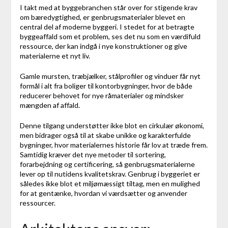
I takt med at byggebranchen står over for stigende krav
om bæredygtighed, er genbrugsmaterialer blevet en
central del af moderne byggeri. I stedet for at betragte
byggeaffald som et problem, ses det nu som en værdifuld
ressource, der kan indgå i nye konstruktioner og give
materialerne et nyt liv.
Gamle mursten, træbjælker, stålprofiler og vinduer får nyt
formål i alt fra boliger til kontorbygninger, hvor de både
reducerer behovet for nye råmaterialer og mindsker
mængden af affald.
Denne tilgang understøtter ikke blot en cirkulær økonomi,
men bidrager også til at skabe unikke og karakterfulde
bygninger, hvor materialernes historie får lov at træde frem.
Samtidig kræver det nye metoder til sortering,
forarbejdning og certificering, så genbrugsmaterialerne
lever op til nutidens kvalitetskrav. Genbrug i byggeriet er
således ikke blot et miljømæssigt tiltag, men en mulighed
for at gentænke, hvordan vi værdsætter og anvender
ressourcer.