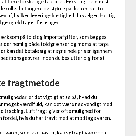
 af flere forskellige faktorer. Først og fremmest
e rolle. Jo tungere og større pakken er, desto
en af, hvilken leveringshastighed du vælger. Hurtig
il gengæld tager flere uger.
mærksom på told og importafgifter, som lægges
A, er der nemlig både toldgrænser og moms at tage
for kan det betale sig at regne hele prisen igennem
peditionsgebyrer, inden du beslutter dig for at
te fragtmetode
muligheder, er det vigtigt at se på, hvad du
eller meget værdifuld, kan det være nødvendigt med
d tracking. Luftfragt giver ofte mulighed for
en fordel, hvis du har travlt med at modtage varen.
ler varer, som ikke haster, kan søfragt være den