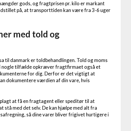
 mængder gods, og fragtprisen pr. kilo er markant
dstillet på, at transporttiden kan være fra 3-6 uger
er med told og
usa til danmark er toldbehandlingen. Told og moms
i nogle tilfælde opkræver fragtfirmaet også et
umenterne for dig. Derfor er det vigtigt at
kan dokumentere værdien af din vare, hvis
agt at få en fragtagent eller speditør til at
at stå med det selv. De kan hjælpe med alt fra
fregning, så dine varer bliver frigivet hurtigere i