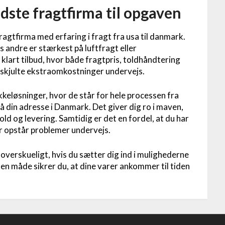
dste fragtfirma til opgaven
fragtfirma med erfaring i fragt fra usa til danmark.
s andre er stærkest på luftfragt eller
t klart tilbud, hvor både fragtpris, toldhåndtering
 skjulte ekstraomkostninger undervejs.
kkeløsninger, hvor de står for hele processen fra
på din adresse i Danmark. Det giver dig ro i maven,
old og levering. Samtidig er det en fordel, at du har
er opstår problemer undervejs.
overskueligt, hvis du sætter dig ind i mulighederne
n måde sikrer du, at dine varer ankommer til tiden