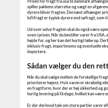
Prisen for fragt fra usa til danmark afhænger
spiller pakkens størrelse og vægt en afgørend
dyrere bliver fragten. Dernæst afhænger pris
luftfragt er typisk dyrere end søfragt, som t
Ud over selve fragten skal du også være op
oven i prisen. Når du bestiller varer fra US
højde for, og her kan det hurtigt løbe op. Der
inklusiv fragt, importmoms og eventuelle eks
importere.
Sådan vælger du den ret
Når du skal vælge mellem de forskellige fragt
prioriterer højest. Hvis varen er skrøbelig 
en fragtform, hvor der er høj sikkerhed og go
hurtig levering på få dage, hvilket kan være 
Er der derimod tale om store partier varer el