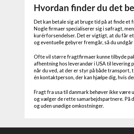
Hvordan finder du det be
Det kan betale sig at bruge tid på at finde et 
Nogle firmaer specialiserer sig i søfragt, men
kurérforsendelser. Det er vigtigt, at du får e
og eventuelle gebyrer fremgår, så du undgår
Ofte vil større fragtfirmaer kunne tilbyde pa
afhentning hos leverandør i USA til levering 
når du ved, at der er styr på både transport, t
én kontaktperson, der kan hjælpe dig, hvis d
Fragt fra usa til danmark behøver ikke være u
og vælger de rette samarbejdspartnere. På de
og uden unødige omkostninger.