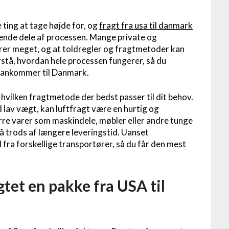
 ting at tage højde for, og
fragt fra usa til danmark
ende dele af processen. Mange private og
erer meget, og at toldregler og fragtmetoder kan
rstå, hvordan hele processen fungerer, så du
n ankommer til Danmark.
 er hvilken fragtmetode der bedst passer til dit behov.
 lav vægt, kan luftfragt være en hurtig og
ørre varer som maskindele, møbler eller andre tunge
på trods af længere leveringstid. Uanset
d fra forskellige transportører, så du får den mest
gtet en pakke fra USA til