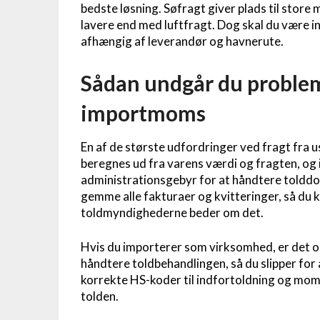
bedste løsning. Søfragt giver plads til store
lavere end med luftfragt. Dog skal du være in
afhængig af leverandør og havnerute.
Sådan undgår du problem
importmoms
En af de største udfordringer ved fragt fra 
beregnes ud fra varens værdi og fragten, og 
administrationsgebyr for at håndtere tolddok
gemme alle fakturaer og kvitteringer, så du 
toldmyndighederne beder om det.
Hvis du importerer som virksomhed, er det opl
håndtere toldbehandlingen, så du slipper for 
korrekte HS-koder til indfortoldning og momsa
tolden.