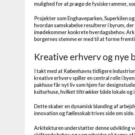
mulighed for at præge de fysiske rammer, s
Projekter som Enghaveparken, Superkilen og
hvordan samskabelse resulterer i byrum, der
imødekommer konkrete hverdagsbehov. Arkitek
borgernes stemme er med til at forme frem
Kreative erhverv og nye 
I takt med at Københavns tidligere industri
kreative erhverv spiller en central rolle i by
pakhuse får nyt liv som hjem for designstudi
kulturhuse, hvilket tiltrækker både lokale og 
Dette skaber en dynamisk blanding af arbejds
innovation og fællesskab trives side om side.
Arkitekturen understøtter denne udvikling ved
skiftende behov og samarbejder på tværs af 