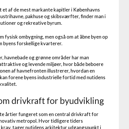
 et af de mest markante kapitler i Københavns
ndustrihavne, pakhuse og skibsværfter, finder man i
itutioner og rekreative byrum.
 om fysisk ombygning, men også om at åbne byen op
 byens forskellige kvarterer.
r, havnebade og grønne områder har man
attraktive og levende miljøer, hvor både beboere
nen af havnefronten illustrerer, hvordan en
r kan forene byens industrielle fortid med nutidens
valitet.
om drivkraft for byudvikling
e årtier fungeret som en central drivkraft for
nnovativ metropol. Hvor tidligere tiders
e krav, tager nutidens arkitektur udgangspunkt i