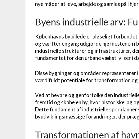
nye måder at leve, arbejde og samles på i hjer
Byens industrielle arv: 
Københavns bybillede er uløseligt forbundet m
og værfter engang udgjorde hjørnestenen i b
industrielle strukturer og infrastrukturer, de
fundamentet for den urbane vækst, vi ser i d
Disse bygninger og områder repræsenterer ik
værdifuldt potentiale for transformation og 
Ved at bevare og genfortolke den industriel
fremtid og skabe en by, hvor historiske lag 
Dette fundament af industrielle spor danner
byudviklingsmæssige forandringer, der præge
Transformationen af hav