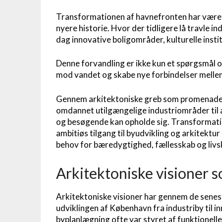
Transformationen af havnefronten har været
nyere historie. Hvor der tidligere lå travle i
dag innovative boligområder, kulturelle inst
Denne forvandling er ikke kun et spørgsmål
mod vandet og skabe nye forbindelser mellem
Gennem arkitektoniske greb som promenade
omdannet utilgængelige industriområder til 
og besøgende kan opholde sig. Transformatio
ambitiøs tilgang til byudvikling og arkitektu
behov for bæredygtighed, fællesskab og livsk
Arkitektoniske visioner s
Arkitektoniske visioner har gennem de senest
udviklingen af København fra industriby til i
byplanlægning ofte var styret af funktionell