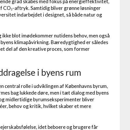
gende grad skabes med fokus på energieffektivitet,
f CO₂-aftryk. Samtidig bliver grønne løsninger
rsitet indarbejdet i designet, så både natur og
ng ikke blot imødekommer nutidens behov, men også
byens klimapåvirkning. Bæredygtighed er således
eret del af den kreative proces, som former
ddragelse i byens rum
 central rolle i udviklingen af Københavns byrum,
rmes bag lukkede døre, men i tæt dialog med byens
g midlertidige byrumseksperimenter bliver
éer, behov og kritik, hvilket skaber et mere
 ejerskabsfølelse, idet beboere og brugere får