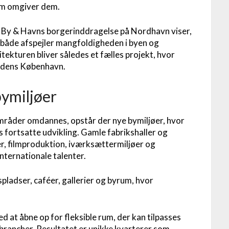
om omgiver dem.
 By & Havns borgerinddragelse på Nordhavn viser,
 både afspejler mangfoldigheden i byen og
turen bliver således et fælles projekt, hvor
tidens København.
bymiljøer
områder omdannes, opstår der nye bymiljøer, hvor
ens fortsatte udvikling. Gamle fabrikshaller og
er, filmproduktion, iværksættermiljøer og
internationale talenter.
pladser, caféer, gallerier og byrum, hvor
 at åbne op for fleksible rum, der kan tilpasses
brancher. Resultatet er unikke kvarterer som