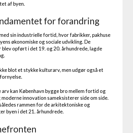
tet af byen.
Fundamentet for forandring
ed sin industrielle fortid, hvor fabrikker, pakhuse
yens økonomiske og sociale udvikling. De
r blev opført i det 19. og 20. århundrede, lagde
ag.
ke blot et stykke kulturarv, men udgør også et
fornyelse.
le arv kan København bygge bro mellem fortid og
og moderne innovation sameksisterer side om side.
 således rammen for de arkitektoniske og
r byen i det 21. århundrede.
nefronten