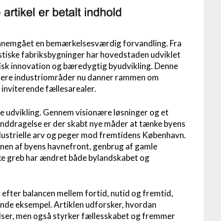
nnemgået en bemærkelsesværdig forvandling. Fra
istiske fabriksbygninger har hovedstaden udviklet
onisk innovation og bæredygtig byudvikling. Denne
dligere industriområder nu danner rammen om
inviterende fællesarealer.
enne udvikling. Gennem visionære løsninger og et
nddragelse er der skabt nye måder at tænke byens
dustrielle arv og peger mod fremtidens København.
onen af byens havnefront, genbrug af gamle
ke greb har ændret både bylandskabet og
r efter balancen mellem fortid, nutid og fremtid,
ende eksempel. Artiklen udforsker, hvordan
elser, men også styrker fællesskabet og fremmer