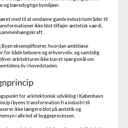
e og bæredygtige bymiljøer.
æret med til at omdanne gamle industriområder til
nsformationer ikke blot tilføjer æstetisk værdi,
le sammenhængskraft.
Byen eksemplificerer, hvordan ambitiøse
r for både beboere og erhvervsliv, og samtidig
bliver arkitekturen ikke kun et spørgsmål om
emtidens liv i hovedstaden.
gnprincip
ngspunkt for arkitektonisk udvikling i København
ip i byens transformation fra industri til
userer ikke længere blot på æstetik og
hensyn i alle led af byggeprocessen.