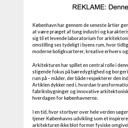
København har gennem de seneste årtier ge
at være præget af tung industri og karakter
sig til et levende laboratorium for arkitekt
omstilling ses tydeligt i byens rum, hvor ti
moderne boligkvarterer, kreative erhverv og 
Arkitekturen har spillet en central rolle i d
stigende fokus på bæredygtighed og borgeri
rum på – måder, der både respekterer den in
Artiklen dykker ned i, hvordan transformati
fabriksbygninger og innovative arkitektonis
hverdagen for københavnerne.
I en tid, hvor storbyer over hele verden søge
tjener Københavns udvikling som et inspirer
arkitekturen ikke blot former fysiske omgiv