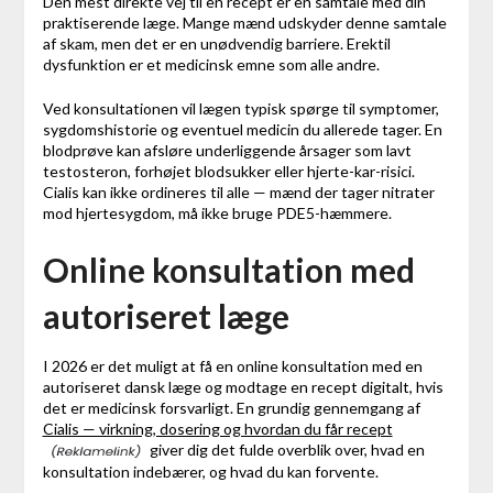
Den mest direkte vej til en recept er en samtale med din
praktiserende læge. Mange mænd udskyder denne samtale
af skam, men det er en unødvendig barriere. Erektil
dysfunktion er et medicinsk emne som alle andre.
Ved konsultationen vil lægen typisk spørge til symptomer,
sygdomshistorie og eventuel medicin du allerede tager. En
blodprøve kan afsløre underliggende årsager som lavt
testosteron, forhøjet blodsukker eller hjerte-kar-risici.
Cialis kan ikke ordineres til alle — mænd der tager nitrater
mod hjertesygdom, må ikke bruge PDE5-hæmmere.
Online konsultation med
autoriseret læge
I 2026 er det muligt at få en online konsultation med en
autoriseret dansk læge og modtage en recept digitalt, hvis
det er medicinsk forsvarligt. En grundig gennemgang af
Cialis — virkning, dosering og hvordan du får recept
giver dig det fulde overblik over, hvad en
konsultation indebærer, og hvad du kan forvente.