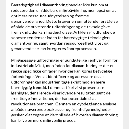
Bæredygtighed i diamantboring handler ikke kun om at
reducere den umiddelbare miljøpåvirkning, men også om at
optimere ressourceudnyttelsen og fremme
genanvendelighed. Dette kræver en omfattende forståelse
af både de nuværende udfordringer og de teknologiske
fremskridt, der kan imødegå disse. Artiklen vil udforske de
seneste tendenser inden for bæredygtige teknologier i
diamantboring, samt hvordan ressourceeffektivitet og
genanvendelse kan integreres i boreprocessen.
Miljømæssige udfordringer er uundgåelige i enhver form for
industriel aktivitet, men inden for diamantboring er der en
række specifikke områder, hvor der kan gøres betydelige
forbedringer. Ved at identificere og adressere disse
udfordringer kan industrien tage skridt mod en mere
bæredygtig fremtid. I denne artikel vil vi præsentere
løsninger, der allerede viser lovende resultater, samt de
fremtidige innovationer, der har potentiale til at
revolutionere branchen. Gennem en dybdegående analyse
af både nuværende praksisser og fremtidige muligheder
ønsker vi at tegne et klart billede af, hvordan diamantboring
kan blive en mere miljøvenlig proces.