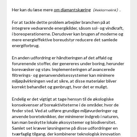
Her kan du læse mere
om diamantskæring
.
For at tackle dette problem arbejder branchen på at
integrere vedvarende energikilder, såsom sol- og vindkraft,
i boreoperationerne. Derudover kan brugen af moderne og
mere energieffektive boreudstyr reducere det samlede
energiforbrug.
En anden udfordring er håndteringen af det affald og
forurenende stoffer, der genereres under boring, herunder
borevæsker og støv. Implementeringen af avancerede
filtrerings- og genanvendelsessystemer kan minimere
miljøpåvirkningen ved at sikre, at disse materialer bliver
korrekt behandlet og genbrugt, hvor det er muligt.
Endelig er det vigtigt at tage hensyn til de økologiske
konsekvenser af boreaktiviteterne i de områder, hvor de
finder sted. Ved at udføre grundige miljøvurderinger og
anvende boreteknikker, der minimerer indgreb i naturen,
kan man beskytte lokale økosystemer og biodiversitet.
Samlet set kræver løsningerne på disse udfordringer en
tværfaglig tilgang, der kombinerer teknologisk innovation