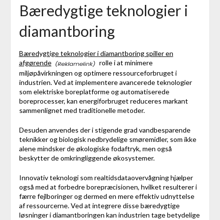
Bæredygtige teknologier i
diamantboring
Bæredygtige teknologier i diamantboring spiller en
afgørende
rolle i at minimere
miljøpåvirkningen og optimere ressourceforbruget i
industrien. Ved at implementere avancerede teknologier
som elektriske boreplatforme og automatiserede
boreprocesser, kan energiforbruget reduceres markant
sammenlignet med traditionelle metoder.
Desuden anvendes der i stigende grad vandbesparende
teknikker og biologisk nedbrydelige smøremidler, som ikke
alene mindsker de økologiske fodaftryk, men også
beskytter de omkringliggende økosystemer.
Innovativ teknologi som realtidsdataovervågning hjælper
også med at forbedre borepræcisionen, hvilket resulterer i
færre fejlboringer og dermed en mere effektiv udnyttelse
af ressourcerne. Ved at integrere disse bæredygtige
løsninger i diamantboringen kan industrien tage betydelige